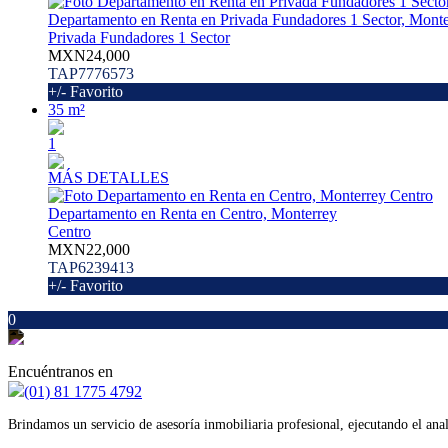
Departamento en Renta en Privada Fundadores 1 Sector, Monte
Privada Fundadores 1 Sector
MXN24,000
TAP7776573
+/- Favorito
35 m²
1
MÁS DETALLES
Departamento en Renta en Centro, Monterrey
Centro
MXN22,000
TAP6239413
+/- Favorito
0
Encuéntranos en
(01) 81 1775 4792
Brindamos un servicio de asesoría inmobiliaria profesional, ejecutando el ana