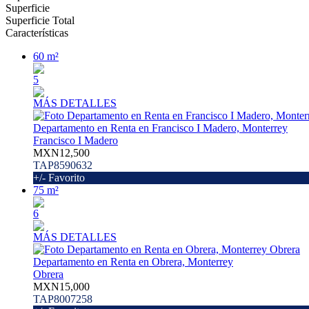
Superficie
Superficie Total
Características
60 m²
5
MÁS DETALLES
Departamento en Renta en Francisco I Madero, Monterrey
Francisco I Madero
MXN12,500
TAP8590632
+/- Favorito
75 m²
6
MÁS DETALLES
Departamento en Renta en Obrera, Monterrey
Obrera
MXN15,000
TAP8007258