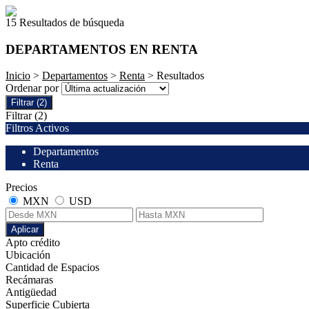
15 Resultados de búsqueda
DEPARTAMENTOS EN RENTA
Inicio
>
Departamentos
>
Renta
> Resultados
Ordenar por
Filtrar
(2)
Filtrar
(2)
Filtros Activos
Departamentos
Renta
Precios
MXN
USD
Aplicar
Apto crédito
Ubicación
Cantidad de Espacios
Recámaras
Antigüedad
Superficie Cubierta