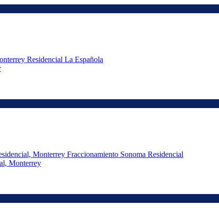
y
al, Monterrey