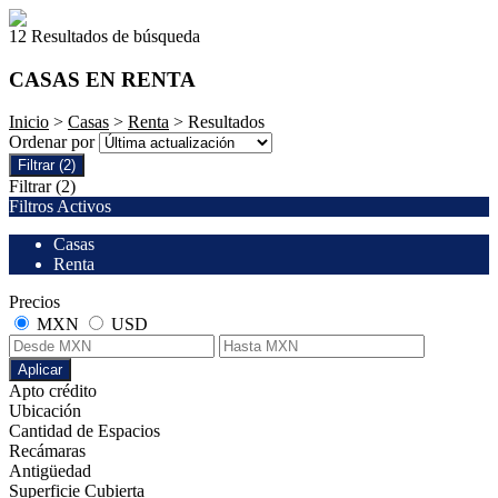
12 Resultados de búsqueda
CASAS EN RENTA
Inicio
>
Casas
>
Renta
> Resultados
Ordenar por
Filtrar
(2)
Filtrar
(2)
Filtros Activos
Casas
Renta
Precios
MXN
USD
Aplicar
Apto crédito
Ubicación
Cantidad de Espacios
Recámaras
Antigüedad
Superficie Cubierta