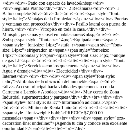
</div><div>- Patio con espacio de lavado&nbsp;</div>
<div>Segunda Planta:</div><div>- 2 Recámaras</div><div>-1
Baño completo</div><div><br></div><div><span style="font-
style: italic;">Ventajas de la Propiedad:</span></div><div>- Puertas
y ventanas con protección</div><div>- Pasillo lateral con puerta de
hierro.</div><div>- Vitropiso en toda la casa.</div><div>-
Minisplit, persianas y closet en habitaciones&nbsp;</div><div>-
&nbsp;<span style="font-size: 14px;">Equipada con e</span>
<span style="font-size: 14px;">stufa, r</span><span style="font-
size: 14px;">efrigerador, m</span><span style="font-size:
14px;">icroondas y t</span><span style="font-size: 14px;">anque
de gas LP</span></div><div><br></div><div><span style="font-
style: italic;">Servicios con los que cuenta:</span></div><div>-
Agua y drenaje</div><div>- Electricidad</div><div>-
Internet</div><div><br></div><div><span style="font-style:
italic;">Atributos de la ubicación del inmueble:</span></div>
<div>- Acceso principal hacia vialidades que conectan con la
Carretera a Laredo y Apodaca</div><div>- Muy cerca de Zona
Industrial, supermercados y parques</div><div><br></div><div>
<span style="font-style: italic;">Información adicional:</span>
</div><div>- Mínimo de Renta 1 año</div><div><br></div><div>
<span style="font-weight: bold;">PRECIO: $7,000.00
mensuales</span></div><div><br></div><div><span style="text-
decoration-line: underline;">¡Agenda tu cita y conoce esta excelente
oportunidad!</span></div><div><br></div>