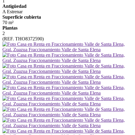
1
Antigüedad
A Estrenar
Superficie cubierta
70 m²
Plantas
2
(REF. THO8372590)