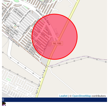
Leaflet
| ©
OpenStreetMap
contributors
0