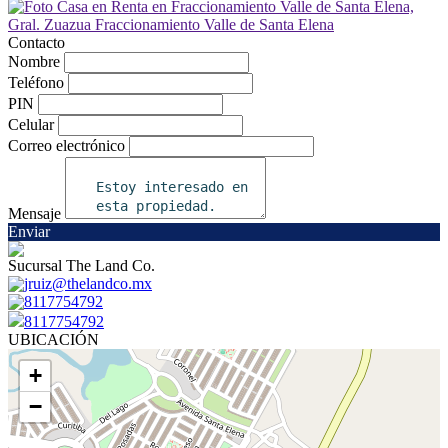
Contacto
Nombre
Teléfono
PIN
Celular
Correo electrónico
Mensaje
Enviar
Sucursal The Land Co.
jruiz@thelandco.mx
8117754792
8117754792
UBICACIÓN
+
−