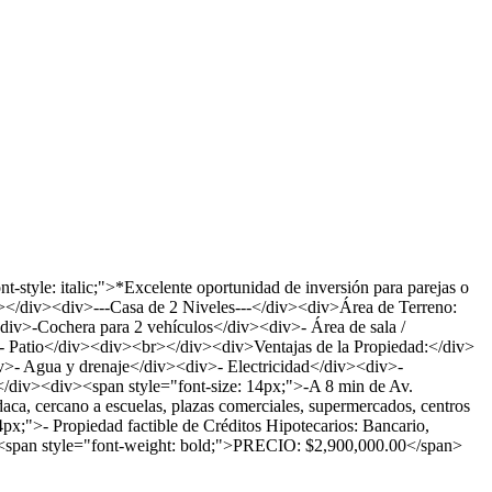
tyle: italic;">*Excelente oportunidad de inversión para parejas o
></div><div>---Casa de 2 Niveles---</div><div>Área de Terreno:
>-Cochera para 2 vehículos</div><div>- Área de sala /
 Patio</div><div><br></div><div>Ventajas de la Propiedad:</div>
v>- Agua y drenaje</div><div>- Electricidad</div><div>-
</div><div><span style="font-size: 14px;">-A 8 min de Av.
a, cercano a escuelas, plazas comerciales, supermercados, centros
x;">- Propiedad factible de Créditos Hipotecarios: Bancario,
pan style="font-weight: bold;">PRECIO: $2,900,000.00</span>