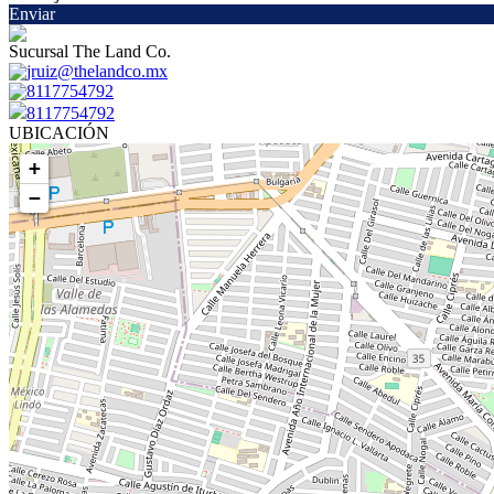
Enviar
Sucursal The Land Co.
jruiz@thelandco.mx
8117754792
8117754792
UBICACIÓN
+
−