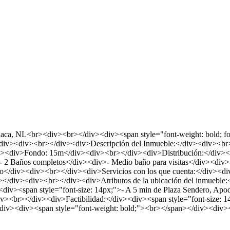
a, NL<br><div><br></div><div><span style="font-weight: bold; font-s
></div><div><br></div><div>Descripción del Inmueble:</div><div><br
<div>Fondo: 15m</div><div><br></div><div>Distribución:</div><div
2 Baños completos</div><div>- Medio baño para visitas</div><div>-
ado</div><div><br></div><div>Servicios con los que cuenta:</div><di
n></div><div><br></div><div>Atributos de la ubicación del inmueble:
iv><span style="font-size: 14px;">- A 5 min de Plaza Sendero, Apodac
iv><br></div><div>Factibilidad:</div><div><span style="font-size: 14p
><div><span style="font-weight: bold;"><br></span></div><div><s