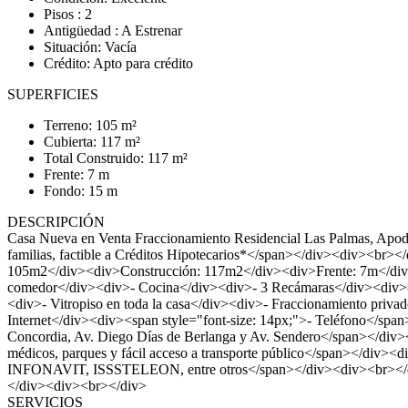
Pisos : 2
Antigüedad : A Estrenar
Situación: Vacía
Crédito: Apto para crédito
SUPERFICIES
Terreno: 105 m²
Cubierta: 117 m²
Total Construido: 117 m²
Frente: 7 m
Fondo: 15 m
DESCRIPCIÓN
Casa Nueva en Venta Fraccionamiento Residencial Las Palmas, Apodac
familias, factible a Créditos Hipotecarios*</span></div><div><br
105m2</div><div>Construcción: 117m2</div><div>Frente: 7m</div>
comedor</div><div>- Cocina</div><div>- 3 Recámaras</div><div>- 
<div>- Vitropiso en toda la casa</div><div>- Fraccionamiento priv
Internet</div><div><span style="font-size: 14px;">- Teléfono</spa
Concordia, Av. Diego Días de Berlanga y Av. Sendero</span></div><d
médicos, parques y fácil acceso a transporte público</span></div><d
INFONAVIT, ISSSTELEON, entre otros</span></div><div><br></div
</div><div><br></div>
SERVICIOS