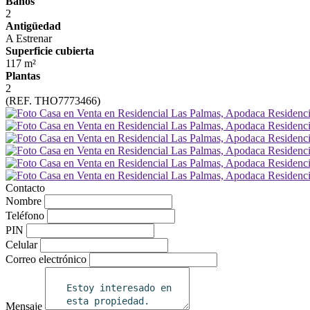
Baños
2
Antigüedad
A Estrenar
Superficie cubierta
117 m²
Plantas
2
(REF. THO7773466)
Contacto
Nombre
Teléfono
PIN
Celular
Correo electrónico
Mensaje