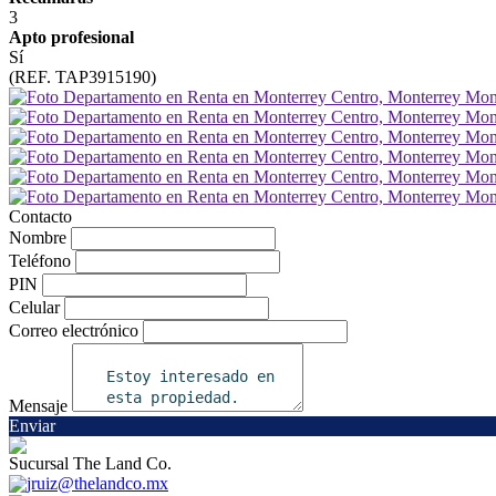
3
Apto profesional
Sí
(REF. TAP3915190)
Contacto
Nombre
Teléfono
PIN
Celular
Correo electrónico
Mensaje
Enviar
Sucursal The Land Co.
jruiz@thelandco.mx