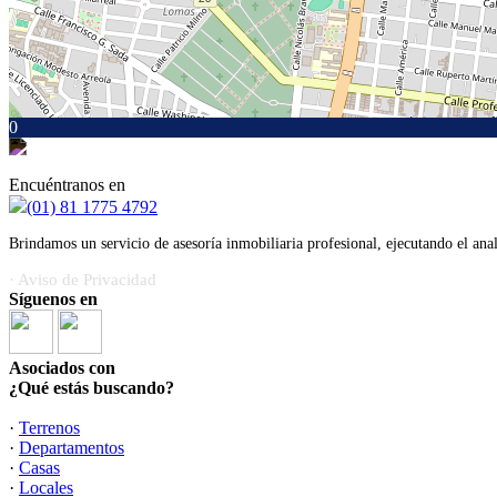
0
Encuéntranos en
(01) 81 1775 4792
Brindamos un servicio de asesoría inmobiliaria profesional, ejecutando el ana
· Aviso de Privacidad
Síguenos en
Asociados con
¿Qué estás buscando?
·
Terrenos
·
Departamentos
·
Casas
·
Locales