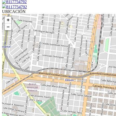
8117754792
8117754792
UBICACIÓN
+
−