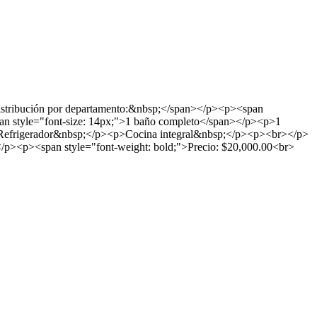
istribución por departamento:&nbsp;</span></p><p><span
an style="font-size: 14px;">1 baño completo</span></p><p>1
p>Refrigerador&nbsp;</p><p>Cocina integral&nbsp;</p><p><br></p>
p><p><span style="font-weight: bold;">Precio: $20,000.00<br>