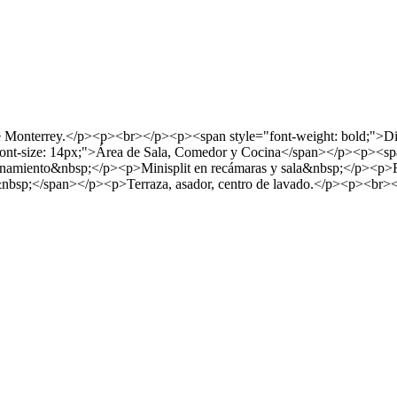
e Monterrey.</p><p><br></p><p><span style="font-weight: bold;">D
font-size: 14px;">Área de Sala, Comedor y Cocina</span></p><p><sp
acionamiento&nbsp;</p><p>Minisplit en recámaras y sala&nbsp;</p><
bsp;</span></p><p>Terraza, asador, centro de lavado.</p><p><br></