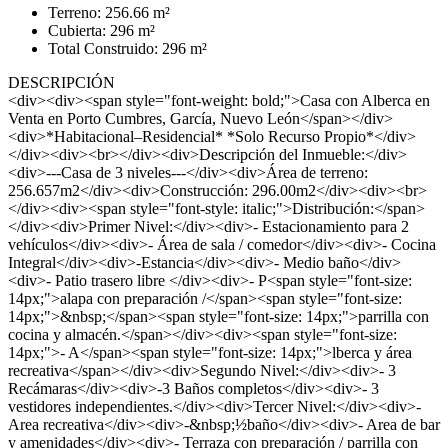
Terreno: 256.66 m²
Cubierta: 296 m²
Total Construido: 296 m²
DESCRIPCIÓN
<div><div><span style="font-weight: bold;">Casa con Alberca en
Venta en Porto Cumbres, García, Nuevo León</span></div>
<div>*Habitacional–Residencial* *Solo Recurso Propio*</div>
</div><div><br></div><div>Descripción del Inmueble:</div>
<div>---Casa de 3 niveles---</div><div>Área de terreno:
256.657m2</div><div>Construcción: 296.00m2</div><div><br>
</div><div><span style="font-style: italic;">Distribución:</span>
</div><div>Primer Nivel:</div><div>- Estacionamiento para 2
vehículos</div><div>- Área de sala / comedor</div><div>- Cocina
Integral</div><div>-Estancia</div><div>- Medio baño</div>
<div>- Patio trasero libre </div><div>- P<span style="font-size:
14px;">alapa con preparación /</span><span style="font-size:
14px;">&nbsp;</span><span style="font-size: 14px;">parrilla con
cocina y almacén.</span></div><div><span style="font-size:
14px;">- A</span><span style="font-size: 14px;">lberca y área
recreativa</span></div><div>Segundo Nivel:</div><div>- 3
Recámaras</div><div>-3 Baños completos</div><div>- 3
vestidores independientes.</div><div>Tercer Nivel:</div><div>-
Area recreativa</div><div>-&nbsp;½baño</div><div>- Area de bar
y amenidades</div><div>- Terraza con preparación / parrilla con