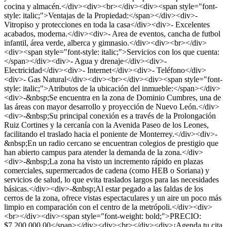
cocina y almacén.</div><div><br></div><div><span style="font-
style: italic;">Ventajas de la Propiedad:</span></div><div>-
Vitropiso y protecciones en toda la casa</div><div>- Excelentes
acabados, moderna.</div><div>- Area de eventos, cancha de futbol
infantil, área verde, alberca y gimnasio.</div><div><br></div>
<div><span style="font-style: italic;">Servicios con los que cuenta:
</span></div><div>- Agua y drenaje</div><div>-
Electricidad</div><div>- Internet</div><div>- Teléfono</div>
<div>- Gas Natural</div><div><br></div><div><span style="font-
style: italic;">Atributos de la ubicación del inmueble:</span></div>
<div>-&nbsp;Se encuentra en la zona de Dominio Cumbres, una de
las áreas con mayor desarrollo y proyección de Nuevo León.</div>
<div>-&nbsp;Su principal conexión es a través de la Prolongación
Ruiz Cortines y la cercanía con la Avenida Paseo de los Leones,
facilitando el traslado hacia el poniente de Monterrey.</div><div>-
&nbsp;En un radio cercano se encuentran colegios de prestigio que
han abierto campus para atender la demanda de la zona.</div>
<div>-&nbsp;La zona ha visto un incremento rápido en plazas
comerciales, supermercados de cadena (como HEB o Soriana) y
servicios de salud, lo que evita traslados largos para las necesidades
básicas.</div><div>-&nbsp;Al estar pegado a las faldas de los
cerros de la zona, ofrece vistas espectaculares y un aire un poco más
limpio en comparación con el centro de la metrópoli.</div><div>
<br></div><div><span style="font-weight: bold;">PRECIO:
$7,200,000.00</span></div><div><br></div><div>¡Agenda tu cita