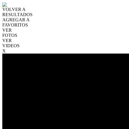
VOLVER A
RESULTADOS
AGREGAR A
FAVORITOS
VER
FOTOS
VER
VIDEOS
X