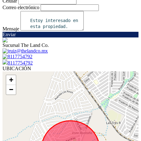
Celular
Correo electrónico
Mensaje
Enviar
Sucursal The Land Co.
jruiz@thelandco.mx
8117754792
8117754792
UBICACIÓN
+
−