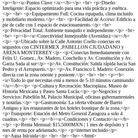
<p><b><u>Puntos Clave </u></b></p> <br> <p>Diseño
Inteligente: Espacio optimizado para una vida práctica y estética.
</p> <br> <p>Equipamiento Full: Cocina equipada, clima incluido
y mobiliario moderno.</p> <br> <p>Facilidad de Acceso: Edificio a
pie de calle con 1 espacio de estacionamiento.</p> <br>
<p>Privacidad Total: Ambiente tranquilo e independiente.</p> <br>
<br> <p><b><u>Conectividad Inmejorable (Avenidas):</u></b>
</p> <p>Ubicado sobre la Calle Antonio Coello conectas en
segundos con CINTERMEX ,PABELLON CIUDADANO y
ARENA MONTERREY</p> <p>Conectas Inmediatamente con
Felix U. Gomez., Av. Madero, Conchello y Av. Constitución y Av.
Garza Sada al sur</p> <p>Av. Constitución: Salida rápida hacia San
Pedro y el Aeropuerto.</p> <p>Av. Francisco I. Madero: Conexión
directa con la zona oriente y poniente.</p> <br> <br> <p><b>
<u>Todo lo que necesitas está a menos de 5-10 minutos caminando:
</u></b></p> <p>Cultura y Recreación: Macroplaza, Museo de
Historia Mexicana y Paseo Santa Lucía.</p> <p>Negocios y
Servicios: Pabellón M, Palacio Municipal, oficinas gubernamentales
y notarías.</p> <p>Gastronomía: La oferta vibrante de Barrio
Antiguo y los restaurantes de los hoteles boutique de la zona.</p>
<p>Transporte: Estación del Metro General Zaragoza a solo 4
cuadras.</p> <br> <p><b><u>Condiciones y Contacto</u></b>
</p> <p>Renta Mensual: $15,5000MXN | 1 mes de depósito y 1
mes de renta por adelantado.</p> <p>internet incluido</p>
<p>Agua Inlcuida</p> <br> <br> <br> </html>