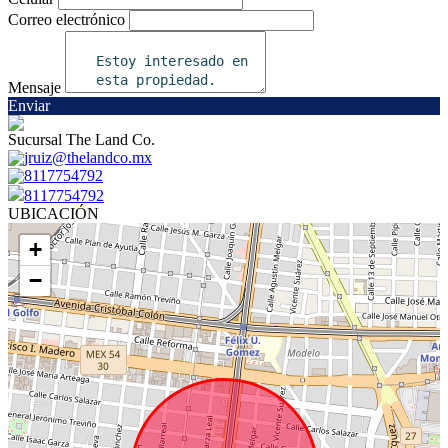
Correo electrónico
Mensaje
Enviar
Sucursal The Land Co.
jruiz@thelandco.mx
8117754792
8117754792
UBICACIÓN
+
−