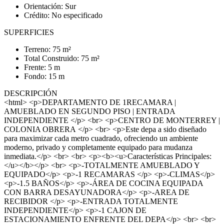
Orientación: Sur
Crédito: No especificado
SUPERFICIES
Terreno: 75 m²
Total Construido: 75 m²
Frente: 5 m
Fondo: 15 m
DESCRIPCIÓN
<html> <p>DEPARTAMENTO DE 1RECAMARA |
AMUEBLADO EN SEGUNDO PISO | ENTRADA
INDEPENDIENTE </p> <br> <p>CENTRO DE MONTERREY |
COLONIA OBRERA </p> <br> <p>Este depa a sido diseñado
para maximizar cada metro cuadrado, ofreciendo un ambiente
moderno, privado y completamente equipado para mudanza
inmediata.</p> <br> <br> <p><b><u>Características Principales:
</u></b></p> <br> <p>-TOTALMENTE AMUEBLADO Y
EQUIPADO</p> <p>-1 RECAMARAS </p> <p>-CLIMAS</p>
<p>-1.5 BAÑOS</p> <p>-ÁREA DE COCINA EQUIPADA
CON BARRA DESAYUNADORA</p> <p>-AREA DE
RECIBIDOR </p> <p>-ENTRADA TOTALMENTE
INDEPENDIENTE</p> <p>-1 CAJON DE
ESTACIONAMIENTO ENFRENTE DEL DEPA</p> <br> <br>