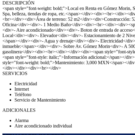
DESCRIPCIÓN
<span style="font-weight: bold;">Local en Renta en Gómez Morin, Sa
Spa, belleza, tiendas de ropa, etc.</span></div><div><br></div><div
<br></div><div>Área de terreno: 52 m2</div><div>Construcción: 52
Oficina</div><div>- 1 Medio Baño</div><div><br></div><div><span st
<div>- Aire acondicionado</div><div>- Boton de entrada de acceso</d
Local</div><div>- Elevador</div><div>- Estacionamiento de 2 Nivel
</span></div><div>- Agua y drenaje</div><div>- Electricidad</div><
inmueble:</span></div><div>- Sobre Av. Gómez Morin<div>- A 500 mt
gasolinera</div><div><br></div></div><div><span style="font-style:
<span style="font-style: italic;">Información adicional:</span><
style="font-weight: bold;">Mantenimiento: 3,000 MXN</span></div><
</div></div><div><br></div>
SERVICIOS
Electricidad
Internet
Teléfono
Servicio de Mantenimiento
ADICIONALES
Alarma
Aire acondicionado individual