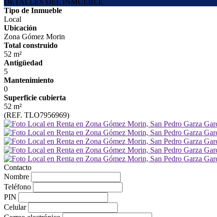
DETALLES DEL INMUEBLE
Tipo de Inmueble
Local
Ubicación
Zona Gómez Morin
Total construido
52 m²
Antigüedad
5
Mantenimiento
0
Superficie cubierta
52 m²
(REF. TLO7956969)
Contacto
Nombre
Teléfono
PIN
Celular