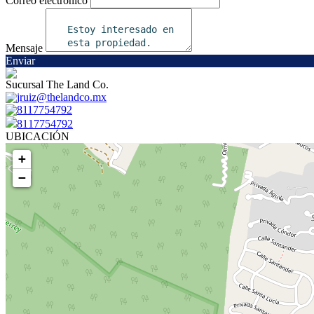
Correo electrónico
Mensaje
Enviar
Sucursal The Land Co.
jruiz@thelandco.mx
8117754792
8117754792
UBICACIÓN
+
−