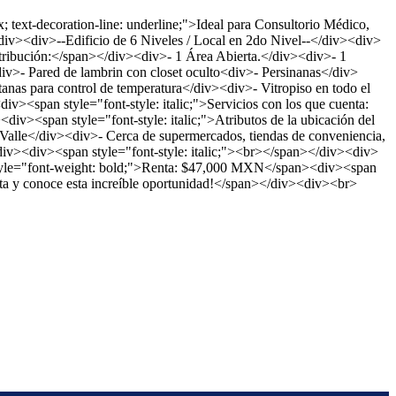
text-decoration-line: underline;">Ideal para Consultorio Médico,
/div><div>--Edificio de 6 Niveles / Local en 2do Nivel--</div><div>
ribución:</span></div><div>- 1 Área Abierta.</div><div>- 1
v>- Pared de lambrin con closet oculto<div>- Persinanas</div>
anas para control de temperatura</div><div>- Vitropiso en todo el
<span style="font-style: italic;">Servicios con los que cuenta:
v><span style="font-style: italic;">Atributos de la ubicación del
alle</div><div>- Cerca de supermercados, tiendas de conveniencia,
div><div><span style="font-style: italic;"><br></span></div><div>
 style="font-weight: bold;">Renta: $47,000 MXN</span><div><span
ta y conoce esta increíble oportunidad!</span></div><div><br>