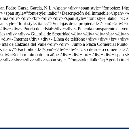
n Pedro Garza García, N.L.</span><div><span style="font-size: 14px; 
><span style="font-style: italic;">Descripción del Inmueble:</span><
 m2</div><div><br></div><div><span style="font-style: italic;">Dist
yle="font-style: italic;">Ventajas de la propiedad:</span></div><di
iv><div>- Puerta de cristal</div><div>- Película transparente en vent
es</div><div>- Guardia de Seguridad</div></div><div><br></div><div>
div>- Internet</div><div>- Línea de teléfono</div><div><br></div><di
s de Calzada del Valle</div><div>- Junto a Plaza Comercial Punto V
 italic;">Factibilidad:</span></div><div>- Uso de suelo comercial.</
/div><div>-Renta mínimo de un año.</div><div><br></div><div><span
div><br></div><div><span style="font-style: italic;">¡Agenda tu ci