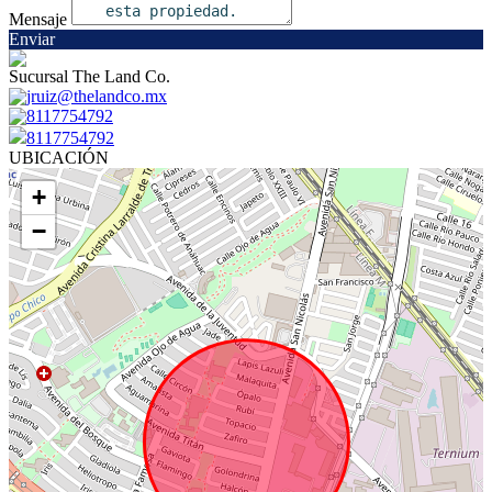
Mensaje
Enviar
Sucursal The Land Co.
jruiz@thelandco.mx
8117754792
8117754792
UBICACIÓN
+
−