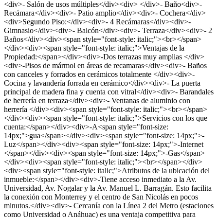
<div>- Salón de usos múltiples</div><div> </div>- Baño<div>-
Recámara</div><div>- Patio amplio</div><div>- Cochera</div>
<div>Segundo Piso:</div><div>- 4 Recámaras</div><div>-
Gimnasio</div><div>- Balcón</div><div>- Terraza</div><div>- 2
Baños</div><div><span style="font-style: italic;"><br></span>
</div><div><span style="font-style: italic;">Ventajas de la
Propiedad:</span></div><div>-Dos terrazas muy amplias </div>
<div>-Pisos de mármol en áreas de recamaras</div><div>- Baños
con canceles y forrados en cerámicos totalmente </div><div>-
Cocina y lavandería forrada en cerámico</div><div>- La puerta
principal de madera fina y cuenta con vitral</div><div>- Barandales
de herrería en terraza</div><div>- Ventanas de aluminio con
herrería </div><div><span style="font-style: italic;"><br></span>
</div><div><span style="font-style: italic;">Servicios con los que
cuenta:</span></div><div>-A<span style="font-size:
14px;">gua</span></div><div><span style="font-size: 14px;">-
Luz</span></div><div><span style="font-size: 14px;">-Internet
</span></div><div><span style="font-size: 14px;">-Gas</span>
</div><div><span style="font-style: italic;"><br></span></div>
<div><span style="font-style: italic;">Atributos de la ubicación del
inmueble:</span></div><div>-Tiene acceso inmediato a la Av.
Universidad, Av. Nogalar y la Av. Manuel L. Barragán. Esto facilita
la conexión con Monterrey y el centro de San Nicolás en pocos
minutos.</div><div>- Cercanía con la Línea 2 del Metro (estaciones
como Universidad o Anáhuac) es una ventaja competitiva para