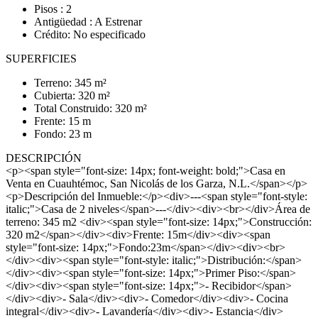
Pisos : 2
Antigüedad : A Estrenar
Crédito: No especificado
SUPERFICIES
Terreno: 345 m²
Cubierta: 320 m²
Total Construido: 320 m²
Frente: 15 m
Fondo: 23 m
DESCRIPCIÓN
<p><span style="font-size: 14px; font-weight: bold;">Casa en
Venta en Cuauhtémoc, San Nicolás de los Garza, N.L.</span></p>
<p>Descripción del Inmueble:</p><div>---<span style="font-style:
italic;">Casa de 2 niveles</span>---</div><div><br></div>Área de
terreno: 345 m2 <div><span style="font-size: 14px;">Construcción:
320 m2</span></div><div>Frente: 15m</div><div><span
style="font-size: 14px;">Fondo:23m</span></div><div><br>
</div><div><span style="font-style: italic;">Distribución:</span>
</div><div><span style="font-size: 14px;">Primer Piso:</span>
</div><div><span style="font-size: 14px;">- Recibidor</span>
</div><div>- Sala</div><div>- Comedor</div><div>- Cocina
integral</div><div>- Lavandería</div><div>- Estancia</div>