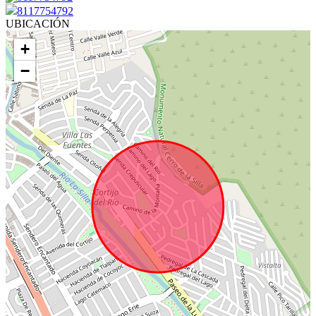
8117754792
UBICACIÓN
+
−