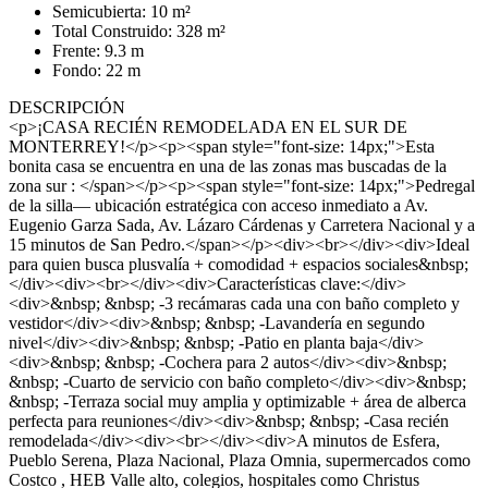
Semicubierta: 10 m²
Total Construido: 328 m²
Frente: 9.3 m
Fondo: 22 m
DESCRIPCIÓN
<p>¡CASA RECIÉN REMODELADA EN EL SUR DE
MONTERREY!</p><p><span style="font-size: 14px;">Esta
bonita casa se encuentra en una de las zonas mas buscadas de la
zona sur : </span></p><p><span style="font-size: 14px;">Pedregal
de la silla— ubicación estratégica con acceso inmediato a Av.
Eugenio Garza Sada, Av. Lázaro Cárdenas y Carretera Nacional y a
15 minutos de San Pedro.</span></p><div><br></div><div>Ideal
para quien busca plusvalía + comodidad + espacios sociales&nbsp;
</div><div><br></div><div>Características clave:</div>
<div>&nbsp; &nbsp; -3 recámaras cada una con baño completo y
vestidor</div><div>&nbsp; &nbsp; -Lavandería en segundo
nivel</div><div>&nbsp; &nbsp; -Patio en planta baja</div>
<div>&nbsp; &nbsp; -Cochera para 2 autos</div><div>&nbsp;
&nbsp; -Cuarto de servicio con baño completo</div><div>&nbsp;
&nbsp; -Terraza social muy amplia y optimizable + área de alberca
perfecta para reuniones</div><div>&nbsp; &nbsp; -Casa recién
remodelada</div><div><br></div><div>A minutos de Esfera,
Pueblo Serena, Plaza Nacional, Plaza Omnia, supermercados como
Costco , HEB Valle alto, colegios, hospitales como Christus