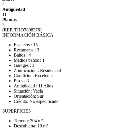
4
Antigüedad
11
Plantas
3
(REF. THO7898376)
INFORMACIÓN BÁSICA
Espacios : 15
Recámaras : 3
Baños : 4
Medios baños : 1
Garages : 3
Zonificación : Residencial
Condición: Excelente
Pisos : 3
Antigüedad : 11 Años
Situación: Vacía
Orientación: Sur
Crédito: No especificado
SUPERFICIES
Terreno: 204 m²
Descubierta: 10 m²