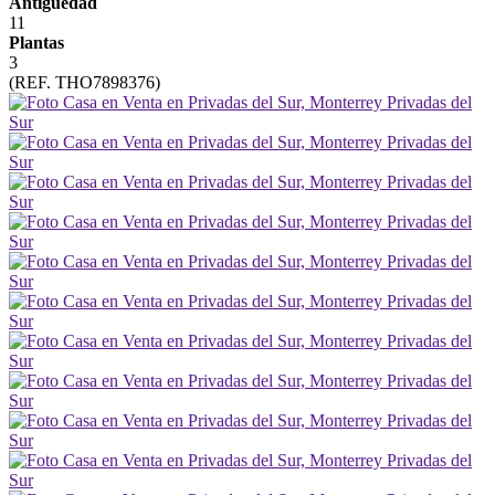
Antigüedad
11
Plantas
3
(REF. THO7898376)