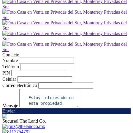
Contacto
Nombre
Teléfono
PIN
Celular
Correo electrónico
Mensaje
Enviar
Sucursal The Land Co.
jruiz@thelandco.mx
8117754792