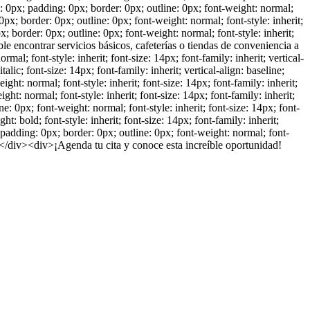
0px; padding: 0px; border: 0px; outline: 0px; font-weight: normal;
0px; border: 0px; outline: 0px; font-weight: normal; font-style: inherit;
 border: 0px; outline: 0px; font-weight: normal; font-style: inherit;
able encontrar servicios básicos, cafeterías o tiendas de conveniencia a
; font-style: inherit; font-size: 14px; font-family: inherit; vertical-
ic; font-size: 14px; font-family: inherit; vertical-align: baseline;
: normal; font-style: inherit; font-size: 14px; font-family: inherit;
t: normal; font-style: inherit; font-size: 14px; font-family: inherit;
 0px; font-weight: normal; font-style: inherit; font-size: 14px; font-
: bold; font-style: inherit; font-size: 14px; font-family: inherit;
ding: 0px; border: 0px; outline: 0px; font-weight: normal; font-
r></div><div>¡Agenda tu cita y conoce esta increíble oportunidad!