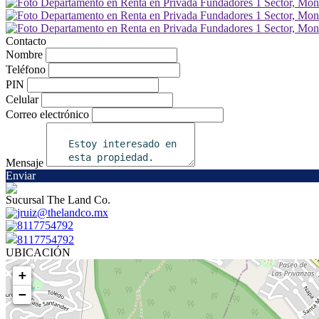
Contacto
Nombre
Teléfono
PIN
Celular
Correo electrónico
Mensaje
Enviar
Sucursal The Land Co.
jruiz@thelandco.mx
8117754792
8117754792
UBICACIÓN
+
−