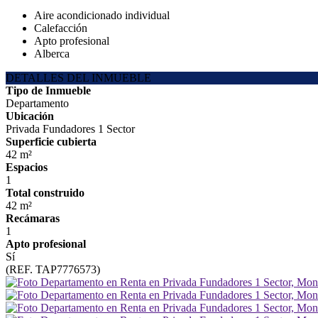
Aire acondicionado individual
Calefacción
Apto profesional
Alberca
DETALLES DEL INMUEBLE
Tipo de Inmueble
Departamento
Ubicación
Privada Fundadores 1 Sector
Superficie cubierta
42 m²
Espacios
1
Total construido
42 m²
Recámaras
1
Apto profesional
Sí
(REF. TAP7776573)