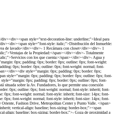
<span style="text-decoration-line: underline;">Ideal para
/div><div><span style="font-style: italic;">Distribución del Inmueble:
rea de lavado</div><div>- 1 Recámara con closet</div><div>- 1
lic;">Ventajas de la Propiedad:</span></div><div>- Totalmente
alic;">Servicios con los que cuenta:</span></div><div>- Agua y
rgin: 0px; padding: 0px; border: 0px; outline: 0px; font-weight:
padding: 0px; border: 0px; outline: 0px; font-weight: normal; font-
:</span></div><div style="margin: 0px; padding: 0px; border: 0px;
><span style="margin: 0px; padding: 0px; border: 0px; outline: 0px; font-
n style="margin: 0px; padding: 0px; border: 0px; outline: 0px; font-
 Está situada sobre la Av. Fundadores, lo que permite una conexión
r: 0px; outline: 0px; font-weight: normal; font-style: inherit; font-
: 0px; font-weight: normal; font-style: inherit; font-size: 14px; font-
 0px; font-weight: normal; font-style: inherit; font-size: 14px; font-
le Oriente, Fashion Drive, Metropolitan Center y Punto Valle. </span>
inherit; vertical-align: baseline; box-sizing: border-box;"><span
rtical-align: baseline; box-sizing: border-box;">- Goza de proximidad a