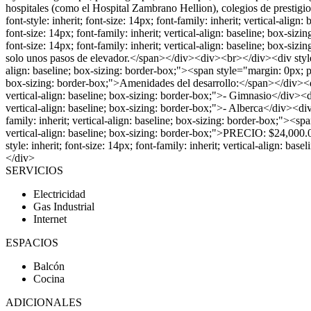
hospitales (como el Hospital Zambrano Hellion), colegios de prestigi
font-style: inherit; font-size: 14px; font-family: inherit; vertical-ali
font-size: 14px; font-family: inherit; vertical-align: baseline; box-si
font-size: 14px; font-family: inherit; vertical-align: baseline; box-siz
solo unos pasos de elevador.</span></div><div><br></div><div style="ma
align: baseline; box-sizing: border-box;"><span style="margin: 0px; padd
box-sizing: border-box;">Amenidades del desarrollo:</span></div><div s
vertical-align: baseline; box-sizing: border-box;">- Gimnasio</div><div
vertical-align: baseline; box-sizing: border-box;">- Alberca</div><div
family: inherit; vertical-align: baseline; box-sizing: border-box;"><spa
vertical-align: baseline; box-sizing: border-box;">PRECIO: $24,000.
style: inherit; font-size: 14px; font-family: inherit; vertical-align
</div>
SERVICIOS
Electricidad
Gas Industrial
Internet
ESPACIOS
Balcón
Cocina
ADICIONALES