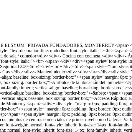
RE ELSYUM | PRIVADA FUNDADORES, MONTERREY</span></div><div>
yle="text-decoration-line: underline; font-style: italic;"><br></span><
a de sala / comedor</div><div>- Cocina con cocineta.</div><div>- Á
t-style: italic;"><br></span></div><div><span style="font-style: ita
Seguridad 24/7</div><div><br></div><div><span style="font-style: it
 - Gas </div><div>- Mantenimiento</div><div><br></div><div style="ma
tical-align: baseline; box-sizing: border-box;"><span style="margin: 0px; 
aseline; box-sizing: border-box;">Atributos de la ubicación del inmueble
 font-family: inherit; vertical-align: baseline; box-sizing: border-box;"
it; vertical-align: baseline; box-sizing: border-box;">-&nbsp;</span><spa
rit; vertical-align: baseline; box-sizing: border-box;">Accesos Rápidos:
 de Monterrey.</span></div><div style="margin: 0px; padding: 0px; borde
border-box;"><span style="margin: 0px; padding: 0px; border: 0px; outline
bsp;</span><span style="margin: 0px; padding: 0px; border: 0px; outline:
 pocos minutos de centros comerciales de primer nivel como Galerías Val
 font-weight: normal; font-style: inherit; font-size: 14px; font-family: 
t: normal; font-style: inherit; font-size: 14px; font-family: inherit; ve