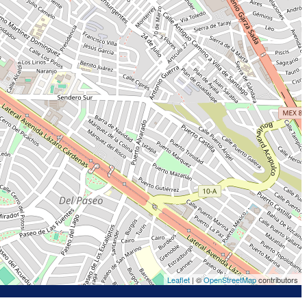
Leaflet
| ©
OpenStreetMap
contributors