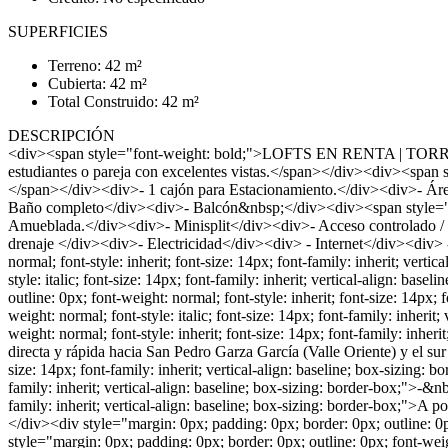
SUPERFICIES
Terreno: 42 m²
Cubierta: 42 m²
Total Construido: 42 m²
DESCRIPCIÓN
<div><span style="font-weight: bold;">LOFTS EN RENTA | TOR
estudiantes o pareja con excelentes vistas.</span></div><div><span st
</span></div><div>- 1 cajón para Estacionamiento.</div><div>- Áre
Baño completo</div><div>- Balcón&nbsp;</div><div><span style="fon
Amueblada.</div><div>- Minisplit</div><div>- Acceso controlado / 
drenaje </div><div>- Electricidad</div><div> - Internet</div><div>
normal; font-style: inherit; font-size: 14px; font-family: inherit; ver
style: italic; font-size: 14px; font-family: inherit; vertical-align: b
outline: 0px; font-weight: normal; font-style: inherit; font-size: 14px;
weight: normal; font-style: italic; font-size: 14px; font-family: inher
weight: normal; font-style: inherit; font-size: 14px; font-family: inhe
directa y rápida hacia San Pedro Garza García (Valle Oriente) y el sur
size: 14px; font-family: inherit; vertical-align: baseline; box-sizing: 
family: inherit; vertical-align: baseline; box-sizing: border-box;">-&n
family: inherit; vertical-align: baseline; box-sizing: border-box;">A
</div><div style="margin: 0px; padding: 0px; border: 0px; outline: 0px;
style="margin: 0px; padding: 0px; border: 0px; outline: 0px; font-weigh