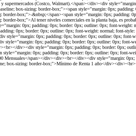
o y supermercados (Costco, Walmart).</span></div><div style="margin: 
gn: baseline; box-sizing: border-box;"><span style="margin: 0px; padding: 
zing: border-box;">-&nbsp;</span><span style="margin: 0px; padding: 0px;
ing: border-box;">Al tener niveles comerciales en la planta baja, es prob
rgin: 0px; padding: 0px; border: 0px; outline: 0px; font-weight: normal
ing: 0px; border: 0px; outline: 0px; font-weight: normal; font-style: ital
tyle="margin: 0px; padding: 0px; border: 0px; outline: 0px; font-weight
 style="margin: 0px; padding: 0px; border: 0px; outline: 0px; font-weigh
><br></div><div style="margin: 0px; padding: 0px; border: 0px; outline:
n style="margin: 0px; padding: 0px; border: 0px; outline: 0px; font-weight
00 Mensuales</span></div><div><br></div><div style="margin: 0px; pad
: baseline; box-sizing: border-box;">Mínimo de Renta 1 año</div><div><b