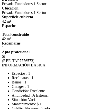
Privada Fundadores 1 Sector
Ubicación
Privada Fundadores 1 Sector
Superficie cubierta
42 m²
Espacios
1
Total construido
42 m²
Recámaras
1
Apto profesional
Sí
(REF. TAP7776573)
INFORMACIÓN BÁSICA
Espacios : 1
Recámaras : 1
Baños : 1
Garages : 1
Condición: Excelente
Antigüedad : A Estrenar
Situación: Vacía
Mantenimiento: $ 1
Crédito: No especificado