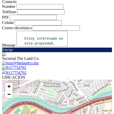
Contacto
Nombre
Teléfono
PIN
Celular
Correo electrónico
Mensaje
Enviar
Sucursal The Land Co.
jruiz@thelandco.mx
8117754792
8117754792
UBICACIÓN
+
−