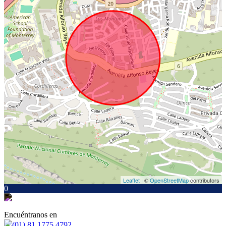
Leaflet
| ©
OpenStreetMap
contributors
0
Encuéntranos en
(01) 81 1775 4792