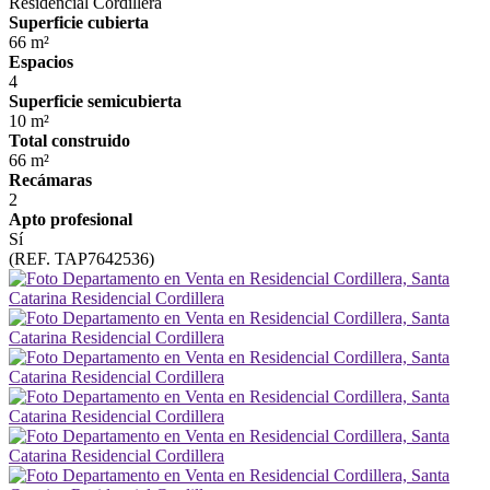
Residencial Cordillera
Superficie cubierta
66 m²
Espacios
4
Superficie semicubierta
10 m²
Total construido
66 m²
Recámaras
2
Apto profesional
Sí
(REF. TAP7642536)