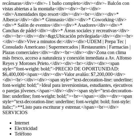
recámaras</div><div>- 1 baño completo</div><div>- Balcón con
vistas abiertas a la montaña</div><div><br></div>
<div>Amenidades tipo resort</div><div><br></div><div>*
Alberca</div><div>* Gimnasio</div><div>* Coworking</div>
<div>* Salón de eventos</div><div>* Asadores</div><div>*
Canchas de pádel</div><div>* Áreas sociales y recreativas</div>
<div><br></div><div>&gt;Ubicación privilegiada</div><div><br>
</div><div>Vive a minutos de:</div><div>UDEM | Prepa Tec |
Consulado Americano | Supermercados | Restaurantes | Farmacias |
Plazas comerciales</div><div><br></div><div>Zona con clima
más fresco, acceso a naturaleza y conexión inmediata a Av. Alfonso
Reyes y Morones Prieto.</div><div><br></div><div><span
style="font-weight: bold;">PRECIO DE OPORTUNIDAD:
$6,400,000</span></div><div>Valor avalúo: $7,200,000</div>
<div><br></div><div><span style="text-decoration-line: underline;
font-weight: bold;">Ideal para inversionistas, estudiantes, ejecutivos
o parejas jóvenes.</span></div><div><span style="text-decoration-
line: underline; font-weight: bold;"><br></span></div><div><span
style="text-decoration-line: underline; font-weight: bold; font-style:
italic;">**Listo para escriturar y estrenar.</span><br></div>
SERVICIOS
Internet
Electricidad
Teléfono