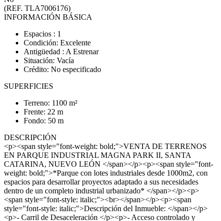
(REF. TLA7006176)
INFORMACIÓN BÁSICA
Espacios : 1
Condición: Excelente
Antigüedad : A Estrenar
Situación: Vacía
Crédito: No especificado
SUPERFICIES
Terreno: 1100 m²
Frente: 22 m
Fondo: 50 m
DESCRIPCIÓN
<p><span style="font-weight: bold;">VENTA DE TERRENOS
EN PARQUE INDUSTRIAL MAGNA PARK II, SANTA
CATARINA, NUEVO LEÓN </span></p><p><span style="font-
weight: bold;">*Parque con lotes industriales desde 1000m2, con
espacios para desarrollar proyectos adaptado a sus necesidades
dentro de un completo industrial urbanizado* </span></p><p>
<span style="font-style: italic;"><br></span></p><p><span
style="font-style: italic;">Descripción del Inmueble: </span></p>
<p>- Carril de Desaceleración </p><p>- Acceso controlado y