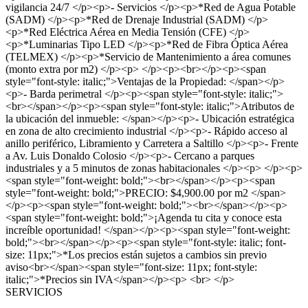
vigilancia 24/7 </p><p>- Servicios </p><p>*Red de Agua Potable
(SADM) </p><p>*Red de Drenaje Industrial (SADM) </p>
<p>*Red Eléctrica Aérea en Media Tensión (CFE) </p>
<p>*Luminarias Tipo LED </p><p>*Red de Fibra Óptica Aérea
(TELMEX) </p><p>*Servicio de Mantenimiento a área comunes
(monto extra por m2) </p><p> </p><p><br></p><p><span
style="font-style: italic;">Ventajas de la Propiedad: </span></p>
<p>- Barda perimetral </p><p><span style="font-style: italic;">
<br></span></p><p><span style="font-style: italic;">Atributos de
la ubicación del inmueble: </span></p><p>- Ubicación estratégica
en zona de alto crecimiento industrial </p><p>- Rápido acceso al
anillo periférico, Libramiento y Carretera a Saltillo </p><p>- Frente
a Av. Luis Donaldo Colosio </p><p>- Cercano a parques
industriales y a 5 minutos de zonas habitacionales </p><p> </p><p>
<span style="font-weight: bold;"><br></span></p><p><span
style="font-weight: bold;">PRECIO: $4,900.00 por m2 </span>
</p><p><span style="font-weight: bold;"><br></span></p><p>
<span style="font-weight: bold;">¡Agenda tu cita y conoce esta
increíble oportunidad! </span></p><p><span style="font-weight:
bold;"><br></span></p><p><span style="font-style: italic; font-
size: 11px;">*Los precios están sujetos a cambios sin previo
aviso<br></span><span style="font-size: 11px; font-style:
italic;">*Precios sin IVA</span></p><p> <br> </p>
SERVICIOS