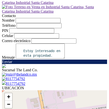
Contacto
Nombre
Teléfono
PIN
Celular
Correo electrónico
Mensaje
Enviar
Sucursal The Land Co.
jruiz@thelandco.mx
8117754792
8117754792
UBICACIÓN
+
−