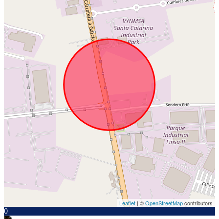
Leaflet
| ©
OpenStreetMap
contributors
0