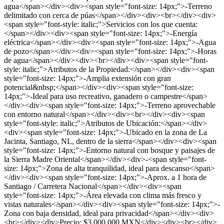
agua</span></div><div><span style="font-size: 14px;">-Terreno
delimitado con cerca de púas</span></div><div><br></div><div>
<span style="font-style: italic;">Servicios con los que cuenta:
</span></div><div><span style="font-size: 14px;">-Energía
eléctrica</span></div><div><span style="font-size: 14px;">-Agua
de pozo</span></div><div><span style="font-size: 14px;">-Horas
de agua</span></div><div><br></div><div><span style="font-
style: italic;">Atributos de la Propiedad:</span></div><div><span
style="font-size: 14px;">-Amplia extensión con gran
potencial&nbsp;</span></div><div><span style="font-size:
14px;">-Ideal para uso recreativo, ganadero o campestre</span>
</div><div><span style="font-size: 14px;">-Terreno aprovechable
con entorno natural</span></div><div><br></div><div><span
style="font-style: italic;">Atributos de Ubicación:</span></div>
<div><span style="font-size: 14px;">-Ubicado en la zona de La
Jacinta, Santiago, NL, dentro de la sierra</span></div><div><span
style="font-size: 14px;">-Entorno natural con bosque y paisajes de
la Sierra Madre Oriental</span></div><div>-<span style="font-
size: 14px;">Zona de alta tranquilidad, ideal para descanso</span>
</div><div><span style="font-size: 14px;">-Aprox. a 1 hora de
Santiago / Carretera Nacional</span></div><div><span
style="font-size: 14px;">-Área elevada con clima más fresco y
vistas naturales</span></div><div><span style="font-size: 14px;">-
Zona con baja densidad, ideal para privacidad</span></div><div>
<br></div><div>Precio: $3,000,000 MXN</div><div><br></div>