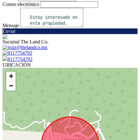
Correo electrónico
Mensaje
Enviar
Sucursal The Land Co.
jruiz@thelandco.mx
8117754792
8117754792
UBICACIÓN
+
−