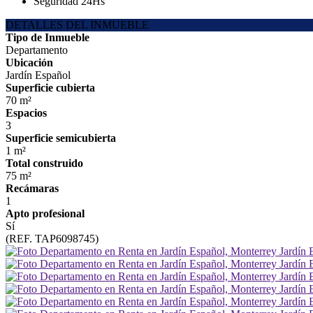
Seguridad 24Hs
DETALLES DEL INMUEBLE
Tipo de Inmueble
Departamento
Ubicación
Jardín Español
Superficie cubierta
70 m²
Espacios
3
Superficie semicubierta
1 m²
Total construido
75 m²
Recámaras
1
Apto profesional
Sí
(REF. TAP6098745)