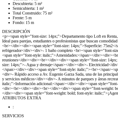
Descubierta: 5 m²
Semicubierta: 1 m²
Total Construido: 75 m²
Frente: 5 m
Fondo: 15 m
DESCRIPCIÓN
<p><span style="font-size: 14px;">Departamento tipo Loft en Renta, 
Ideal para parejas, estudiantes o profesionistas que buscan comodid
<br></div><div><span style="font-size: 14px;">Superficie: 75m2</
refrigerador</div><div>- 1 baño completo <br><span style="font-si
<span style="font-style: italic;">Amenidades:</span></div><div>
reuniones</div><div><br></div><div><span style="font-size: 14px; fon
size: 14px;">- Agua y drenaje</span></div><div>- Electricidad</div
</span></div><div><span style="font-style: italic;"><br></span><s
<div>- Rápido acceso a Av. Eugenio Garza Sada, una de las principal
y servicios médicos</div><div>- A minutos de parques y áreas recre
italic;">Información adicional:</span></div><div><span style="font
<div><br></div><div><br></div><div><span style="font-weight: bo
</div><div><span style="font-weight: bold; font-style: italic;">¡
ATRIBUTOS EXTRA
:
SERVICIOS