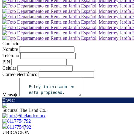
Contacto
Nombre
Teléfono
PIN
Celular
Correo electrónico
Mensaje
Enviar
Sucursal The Land Co.
jruiz@thelandco.mx
8117754792
8117754792
UBICACIÓN