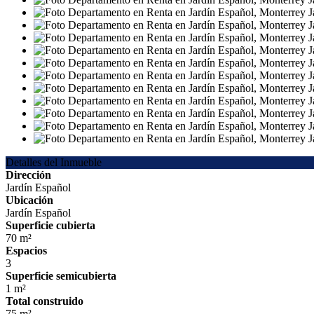
Detalles del Inmueble
Dirección
Jardín Español
Ubicación
Jardín Español
Superficie cubierta
70 m²
Espacios
3
Superficie semicubierta
1 m²
Total construido
75 m²