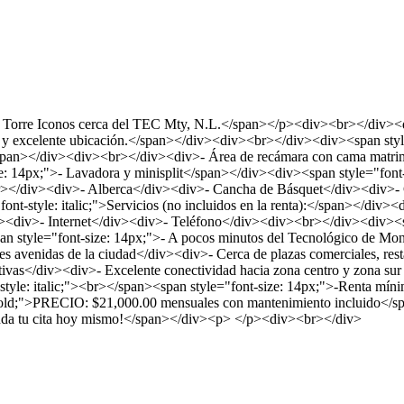
Torre Iconos cerca del TEC Mty, N.L.</span></p><div><br></div><div><
ad y excelente ubicación.</span></div><div><br></div><div><span styl
span></div><div><br></div><div>- Área de recámara con cama matrim
ze: 14px;">- Lavadora y minisplit</span></div><div><span style="fon
<br></div><div>- Alberca</div><div>- Cancha de Básquet</div><div>-
t-style: italic;">Servicios (no incluidos en la renta):</span></div><
><div>- Internet</div><div>- Teléfono</div><div><br></div><div><span 
pan style="font-size: 14px;">- A pocos minutos del Tecnológico de M
es avenidas de la ciudad</div><div>- Cerca de plazas comerciales, res
ativas</div><div>- Excelente conectividad hacia zona centro y zona s
-style: italic;"><br></span><span style="font-size: 14px;">-Renta m
ld;">PRECIO: $21,000.00 mensuales con mantenimiento incluido</sp
Agenda tu cita hoy mismo!</span></div><p> </p><div><br></div>