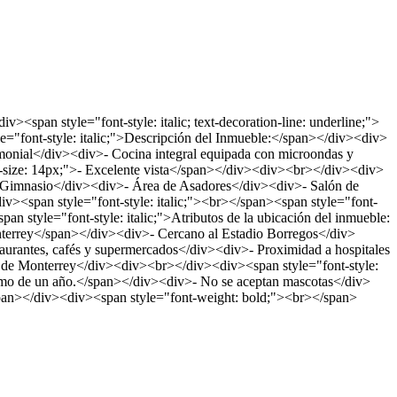
span style="font-style: italic; text-decoration-line: underline;">
e="font-style: italic;">Descripción del Inmueble:</span></div><div>
onial</div><div>- Cocina integral equipada con microondas y
t-size: 14px;">- Excelente vista</span></div><div><br></div><div>
 Gimnasio</div><div>- Área de Asadores</div><div>- Salón de
div><span style="font-style: italic;"><br></span><span style="font-
style="font-style: italic;">Atributos de la ubicación del inmueble:
onterrey</span></div><div>- Cercano al Estadio Borregos</div>
taurantes, cafés y supermercados</div><div>- Proximidad a hospitales
ur de Monterrey</div><div><br></div><div><span style="font-style:
ínimo de un año.</span></div><div>- No se aceptan mascotas</div>
an></div><div><span style="font-weight: bold;"><br></span>