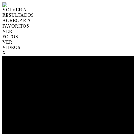
VOLVER A
RESULTADOS
AGREGAR A
FAVORITOS
VER
FOTOS
VER
VIDEOS
X