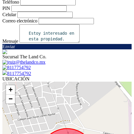
Teléfono
PIN
Celular
Correo electrónico
Mensaje
Enviar
Sucursal The Land Co.
jruiz@thelandco.mx
8117754792
8117754792
UBICACIÓN
+
−