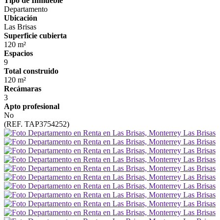
Tipo de Inmueble
Departamento
Ubicación
Las Brisas
Superficie cubierta
120 m²
Espacios
9
Total construido
120 m²
Recámaras
3
Apto profesional
No
(REF. TAP3754252)