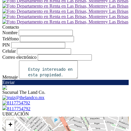
Contacto
Nombre
Teléfono
PIN
Celular
Correo electrónico
Mensaje
Enviar
Sucursal The Land Co.
jruiz@thelandco.mx
8117754792
8117754792
UBICACIÓN
+