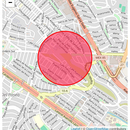
−
Leaflet
| ©
OpenStreetMap
contributors