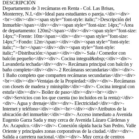
DESCRIPCIÓN
Departamento de 3 recámaras en Renta - Col. Las Brisas,
Monterrey, N.L<div>Ideal para estudiantes o pareja.</div><div>
<br></div><div><span style="font-style: italic;">Descripción del
Inmueble</span></div><div><span style="font-size: 14px;">Área
de departamento: 120m2</span></div><div><span style="font-size:
14px;">Frente: 10m</span></div><div><span style="font-size:
14px;">Fondo: 12m</span></div><div><span style="font-style:
italic;"><br></span></div><div><span style="font-style:
italic;">Distribución:</span></div><div>- Sala / Comedor con
balcón pequeño</div><div>- Cocina integral&nbsp;</div><div>-
Lavandería techada</div><div>- Recámara principal con balcón y
baño completo</div><div>- 2 Recámaras secundarias</div><div>-
1 Baño completo que comparten recámaras secundarias</div><div>
<br></div><div>Ventajas de la Propiedad:</div><div>- Recámaras
con closets de madera y minisplits</div><div>- Cocina integral con
estufa</div><div>- Boiler de paso</div><div><br></div>
<div>Servicios con los que cuenta (no incluidos en la renta):</div>
<div>- Agua y drenaje</div><div>- Electricidad</div><div>-
Internet y teléfono</div><div><br></div><div>Atributos de la
ubicación del inmueble:</div><div>- Acceso inmediato a Avenida
Eugenio Garza Sada y muy cerca de Avenida Lázaro Cárdenas y
Av. Acapulco.</div><div>- Conexión rápida hacia San Pedro, Valle
Oriente y principales zonas corporativas de la ciudad.</div><div>-
Salida a carretera nacional.</div><div>- Muy cerca de centros